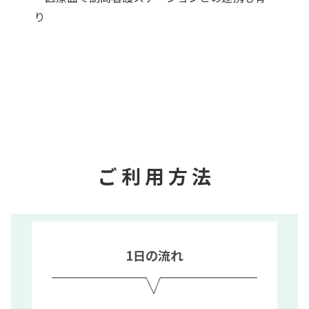
り
ご 利 用 方 法
1日の流れ