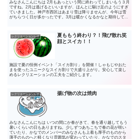
みなさんこんにちは 2月もあっという間に終わってしまいもう３月
ですね。2月は逃げるといいますが、ほんとに駆け足のようにすぎ
ていきました。神戸市西区はあまり雪は降りませんが、今年は雪
がちらつく日が多かったです。3月は暖かくなるかなと期待して...
夏ももう終わり？！飛び散れ笑
レクリエーションレポ
顔とスイカ！！
施設で夏の恒例イベント「スイカ割り」を開催！しゃもじやおた
まを使ったユニークなスイカ割りで大盛り上がり。安心して楽し
めるレクリエーションの工夫をご紹介します。
揚げ物の次は焼肉
レクリエーションレポ
みなさんこんにちは いつの間にか春がきて、春を通り越してもう
暑いくらいの日もありますね。少しずつあちこちで春の花が咲い
ていたり、かなでのメンバーのみなさんも上着も厚手のものから
薄手のものへと軽くなり雰囲気が変わっていたり、かなでのスタ