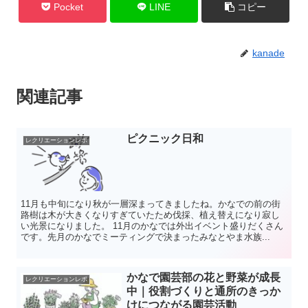
Pocket
LINE
コピー
kanade
関連記事
ピクニック日和
レクリエーションレポ
11月も中旬になり秋が一層深まってきましたね。かなでの前の街
路樹は木が大きくなりすぎていたため伐採、植え替えになり寂し
い光景になりました。 11月のかなでは外出イベント盛りだくさん
です。先月のかなでミーティングで決まったみなとやま水族...
かなで園芸部の花と野菜が成長
レクリエーションレポ
中｜役割づくりと通所のきっか
けにつながる園芸活動